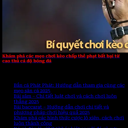
Khám phá các mẹo chơi kèo chấp thẻ phạt bất bại từ
cao thủ cá độ bóng đá
Bài viết
Bắn cá Phát Phát: Hướng dẫn tham gia cùng các
mẹo săn cá 2025
Bài sâm – Chi tiết luật chơi và cách chơi luôn
thắng 2025
Bài baccarat – Hướng dẫn chơi chi tiết và
phương pháp chơi hiệu quả 2025
Khám phá các hình thức cược lô xiên, cách chơi
luôn thành công