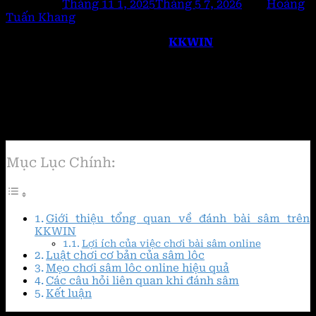
Đăng vào
Tháng 11 1, 2025
Tháng 5 7, 2026
bởi
Hoàng
Tuấn Khang
Trò chơi đánh bài sâm tại
KKWIN
không chỉ giúp
người chơi thư giãn và giải tỏa căng thẳng, mà còn
tạo cơ hội để bạn rèn luyện khả năng tư duy linh
hoạt và phát triển chiến thuật thông minh. Hãy cùng
nhau tìm hiểu kỹ lưỡng hơn về trò chơi đánh sâm lốc
qua những thông tin thú vị được trình bày trong bài
viết này.
Mục Lục Chính:
Giới thiệu tổng quan về đánh bài sâm trên
KKWIN
Lợi ích của việc chơi bài sâm online
Luật chơi cơ bản của sâm lôc
Mẹo chơi sâm lôc online hiệu quả
Các câu hỏi liên quan khi đánh sâm
Kết luận