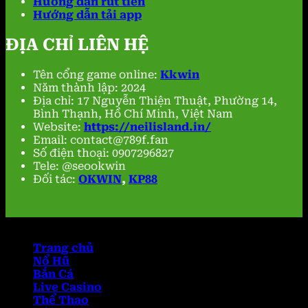
Hướng dẫn rút tiền
Hướng dẫn tải app
ĐỊA CHỈ LIÊN HỆ
Tên cổng game online:
Kkwin
Năm thành lập: 2024
Địa chỉ:
17 Nguyễn Thiện Thuật, Phường 14,
Bình Thạnh, Hồ Chí Minh, Việt Nam
Website:
https://neilisland.in/
Email:
contact@789f.fan
Số điện thoại:
0907296827
Tele: @seookwin
Đối tác:
OKWIN
,
KP88
Copyright 2026 ©
All Rights Reserved Top 1 kkwin
Trang chủ
Nổ Hũ
Bắn Cá
Live Casino
Thể Thao