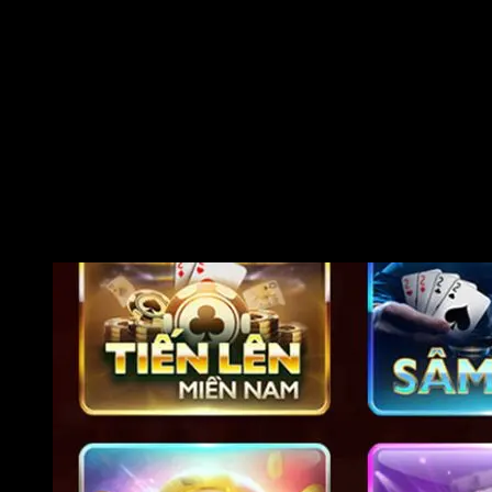
Giới thiệu tổng quan về đánh bài
sâm trên KKWIN
Đánh
bài sâm
là một trò chơi rất phổ biến tại Việt
Nam, đặc biệt là trong các dịp lễ hội hoặc tụ tập bạn
bè. Trò chơi này thường được chơi với bộ bài tây 52
lá, và mục tiêu chính là trở thành người đầu tiên
“sập” sạch bài. Tuy nhiên, để đạt được điều này đòi
hỏi người chơi phải có sự nhạy bén, tư duy chiến
lược cùng với một chút may mắn.