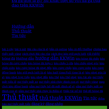
Đá gà đòn là gì? Sự khác biệt so với đá gà cựa
dao trên KKWIN
Danh mục
Hướng dẫn
Thủ thuật
Tin tức
# Trending
bài 3 cây
bài 9 nút
Bài cào rùa là gì
bắn cá online
bắn cá đổi thưởng
chiêm bao
cá cược
thấy mất vàng
cách chơi Bài cào rùa
cách đọc kèo giữ sạch lưới
hướng dẫn KKWin
bóng đá
Hướng dẫn
kèo bóng đá chấp
kèo
bóng đá cược chấp
kèo bóng đá hiệp 1
kèo chấp 3 cửa
kèo chấp phạt góc
kèo
chấp xiên
kèo cược bóng đá phạt đền
kèo cược chấp
kèo cược xiên
kèo cược
đồng banh
kèo giữ sạch lưới là gì
kèo half time/full time là gì
kèo phạt góc là
gì
kèo phạt trực tiếp
kèo phạt đền
kèo thẻ
kèo thẻ phạt
kèo tài xỉu
mơ thấy
mất tiền lẻ
mơ thấy mất xe
mơ thấy nhà cháy đánh con gì
mơ thấy vàng
mẹo
chơi kèo đồng banh
nằm mơ thấy bố đã mất đánh số gì
nằm mơ thấy mất xe
đánh con gì
nằm mơ thấy nhà cháy là điềm gì
thần tài nổ hũ
thẻ đỏ bóng đá
Thủ thuật
thủ thuật KKWin
Tin tức
điềm
đăng ký
đăng nhập
báo mơ thấy mất tiền