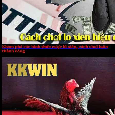
Khám phá các hình thức cược lô xiên, cách chơi luôn
thành công