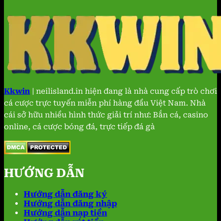
Kkwin
| neilisland.in hiện đang là nhà cung cấp trò chơi
cá cược trực tuyến miễn phí hàng đầu Việt Nam. Nhà
cái sở hữu nhiều hình thức giải trí như: Bắn cá, casino
online, cá cược bóng đá, trực tiếp đá gà
HƯỚNG DẪN
Hướng dẫn đăng ký
Hướng dẫn đăng nhập
Hướng dẫn nạp tiền