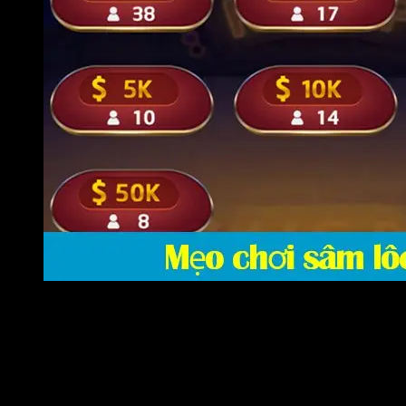
Mẹo chơi sâm lôc online hiệu quả
Các câu hỏi liên quan khi đánh
sâm
Chiến thuật hiệu quả để chơi sâm lốc là gì?