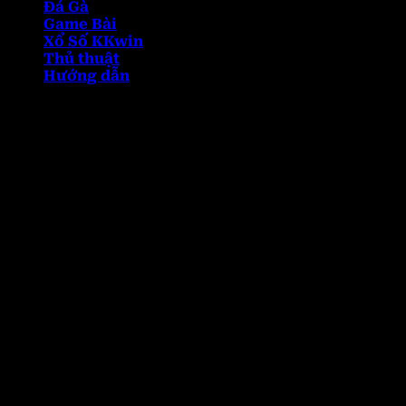
Đá Gà
Game Bài
Xổ Số KKwin
Thủ thuật
Hướng dẫn