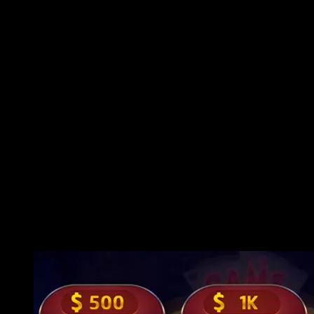
dụng để nâng cao khả năng thắng lớn trong sâm lốc
online:
Nắm bắt tâm lý đối thủ
: Một trong những
nhiệm vụ quan trọng khi chơi bài sâm là hiểu rõ
tâm lý của đối thủ. Bạn nên chú ý đến phản ứng
và biểu hiện của họ khi đánh bài. Điều này sẽ
giúp bạn phán đoán được họ đang giữ bài gì và
đưa ra quyết định hợp lý.
Bài đánh trước và sau
: Khi bạn có bài mạnh,
hãy đánh từng bước một để làm cho đối thủ cảm
thấy lo lắng. Ngược lại, nếu bạn chỉ có bài yếu,
hãy tìm cách giữ lại bài mạnh để có thể chơi lại ở
những vòng sau.
Tính toán nước đi
: Việc tính toán cẩn thận các
nước đi là vô cùng quan trọng. Đôi khi, việc giữ
lại một lá bài dù không mạnh nhưng có thể đổi
thế cục trong tương lai sẽ đem lại lợi thế.