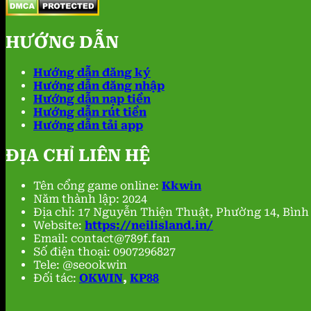
HƯỚNG DẪN
Hướng dẫn đăng ký
Hướng dẫn đăng nhập
Hướng dẫn nạp tiền
Hướng dẫn rút tiền
Hướng dẫn tải app
ĐỊA CHỈ LIÊN HỆ
Tên cổng game online:
Kkwin
Năm thành lập: 2024
Địa chỉ:
17 Nguyễn Thiện Thuật, Phường 14, Bình
Website:
https://neilisland.in/
Email:
contact@789f.fan
Số điện thoại:
0907296827
Tele: @seookwin
Đối tác:
OKWIN
,
KP88