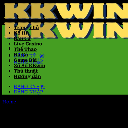
Trang chủ
Nổ Hũ
Bắn Cá
Live Casino
Thể Thao
Đá Gà
ĐĂNG KÝ +99
Game Bài
ĐĂNG NHẬP
Xổ Số KKwin
Thủ thuật
Hướng dẫn
ĐĂNG KÝ +99
ĐĂNG NHẬP
Home
-
kèo half time/full time là gì
kèo half time/full time là 