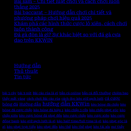
Bài sâm – Chi tiết luật chơi và cách chơi luôn
thắng 2025
Bài baccarat – Hướng dẫn chơi chi tiết và
phương pháp chơi hiệu quả 2025
Khám phá các hình thức cược lô xiên, cách chơi
luôn thành công
Đá gà đòn là gì? Sự khác biệt so với đá gà cựa
dao trên KKWIN
Danh mục
Hướng dẫn
Thủ thuật
Tin tức
# Trending
bài 3 cây
bài 9 nút
Bài cào rùa là gì
bắn cá online
bắn cá đổi thưởng
chiêm bao
cá cược
thấy mất vàng
cách chơi Bài cào rùa
cách đọc kèo giữ sạch lưới
hướng dẫn KKWin
bóng đá
Hướng dẫn
kèo bóng đá chấp
kèo
bóng đá cược chấp
kèo bóng đá hiệp 1
kèo chấp 3 cửa
kèo chấp phạt góc
kèo
chấp xiên
kèo cược bóng đá phạt đền
kèo cược chấp
kèo cược xiên
kèo cược
đồng banh
kèo giữ sạch lưới là gì
kèo half time/full time là gì
kèo phạt góc là
gì
kèo phạt trực tiếp
kèo phạt đền
kèo thẻ
kèo thẻ phạt
kèo tài xỉu
mơ thấy