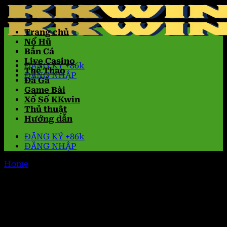
Trang chủ
Nổ Hũ
Bắn Cá
Live Casino
ĐĂNG KÝ +86k
Thể Thao
ĐĂNG NHẬP
Đá Gà
Game Bài
Xổ Số KKwin
Thủ thuật
Hướng dẫn
ĐĂNG KÝ +86k
ĐĂNG NHẬP
Home
-
chiêm bao thấy mất vàng
chiêm bao thấy mất
vàng