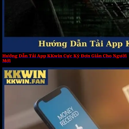
Hướng Dẫn Tải App KKwin Cực Kỳ Đơn Giản Cho Người
Mới