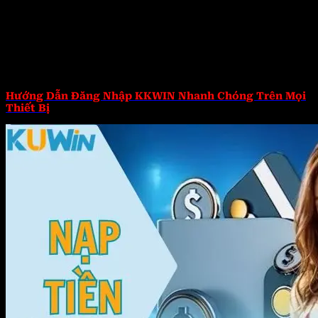
Hướng Dẫn Đăng Nhập KKWIN Nhanh Chóng Trên Mọi
Thiết Bị