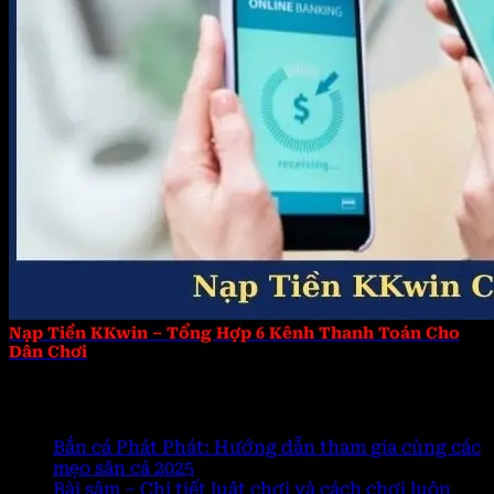
Nạp Tiền KKwin – Tổng Hợp 6 Kênh Thanh Toán Cho
Dân Chơi
Bài viết
Bắn cá Phát Phát: Hướng dẫn tham gia cùng các
mẹo săn cá 2025
Bài sâm – Chi tiết luật chơi và cách chơi luôn