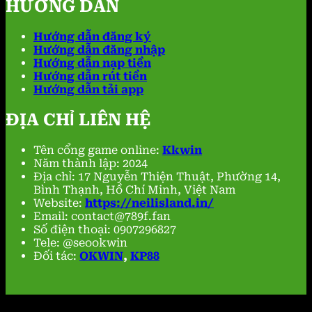
HƯỚNG DẪN
Hướng dẫn đăng ký
Hướng dẫn đăng nhập
Hướng dẫn nạp tiền
Hướng dẫn rút tiền
Hướng dẫn tải app
ĐỊA CHỈ LIÊN HỆ
Tên cổng game online:
Kkwin
Năm thành lập: 2024
Địa chỉ:
17 Nguyễn Thiện Thuật, Phường 14,
Bình Thạnh, Hồ Chí Minh, Việt Nam
Website:
https://neilisland.in/
Email:
contact@789f.fan
Số điện thoại:
0907296827
Tele: @seookwin
Đối tác:
OKWIN
,
KP88
Copyright 2026 ©
All Rights Reserved Top 1 kkwin