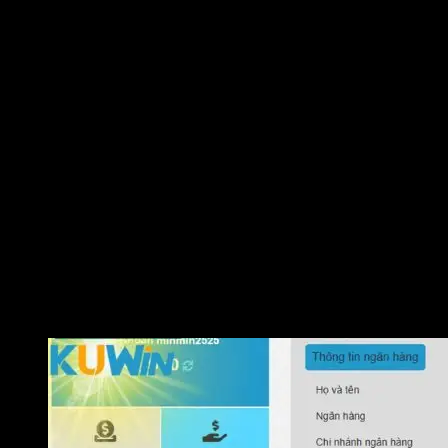
rút vốn đều chính xác. Sai sót nhỏ có thể khiến
hệ thống từ chối giao dịch hoặc kéo dài thời
gian xác minh.
Tránh giao dịch vào giờ cao điểm:
Buổi tối
thường là thời điểm hệ thống xử lý nhiều yêu
cầu cùng lúc, dễ dẫn đến quá tải. Để tránh phải
chờ đợi lâu, bạn nên chọn những khung giờ
thấp điểm để thực hiện giao dịch.
Chuẩn bị phương án dự phòng:
Liên kết ít nhất
hai tài khoản ngân hàng sẽ giúp bạn chủ động
hơn trong trường hợp ngân hàng bảo trì hoặc
gặp sự cố ngoài ý muốn, đảm bảo giao dịch
không bị gián đoạn.
Liên hệ hỗ trợ ngay khi cần:
Nếu gặp bất kỳ
vấn đề nào trong quá trình giao dịch, đừng ngần
ngại liên hệ với đội ngũ chăm sóc khách hàng để
được hướng dẫn và giải quyết kịp thời.