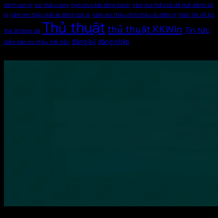
đánh con gì
mơ thấy vàng
mẹo chơi kèo đồng banh
nằm mơ thấy bố đã mất đánh số
gì
nằm mơ thấy mất xe đánh con gì
nằm mơ thấy nhà cháy là điềm gì
thần tài nổ hũ
Thủ thuật
thủ thuật KKWin
Tin tức
thẻ đỏ bóng đá
đăng ký
đăng nhập
điềm báo mơ thấy mất tiền