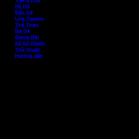
Nổ Hũ
Bắn Cá
Live Casino
Thể Thao
Đá Gà
Game Bài
Xổ Số KKwin
Thủ thuật
Hướng dẫn