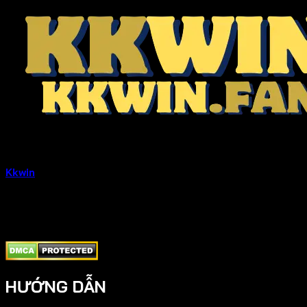
Kkwin
| patinet.net hiện đang là nhà cung cấp trò chơi cá cược
trực tuyến miễn phí hàng đầu Việt Nam. Nhà cái sở hữu nhiều
hình thức giải trí như: Bắn cá, casino online, cá cược bóng đá,
trực tiếp đá gà
HƯỚNG DẪN