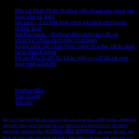
Bắn cá Phát Phát: Hướng dẫn tham gia cùng các
mẹo săn cá 2025
Bài sâm – Chi tiết luật chơi và cách chơi luôn
thắng 2025
Bài baccarat – Hướng dẫn chơi chi tiết và
phương pháp chơi hiệu quả 2025
Khám phá các hình thức cược lô xiên, cách chơi
luôn thành công
Đá gà đòn là gì? Sự khác biệt so với đá gà cựa
dao trên KKWIN
Danh mục
Hướng dẫn
Thủ thuật
Tin tức
# Trending
bài 3 cây
bài 9 nút
Bài cào rùa là gì
bắn cá online
bắn cá đổi thưởng
chiêm bao
cá cược
thấy mất vàng
cách chơi Bài cào rùa
cách đọc kèo giữ sạch lưới
hướng dẫn KKWin
bóng đá
Hướng dẫn
kèo bóng đá chấp
kèo
bóng đá cược chấp
kèo bóng đá hiệp 1
kèo chấp 3 cửa
kèo chấp phạt góc
kèo