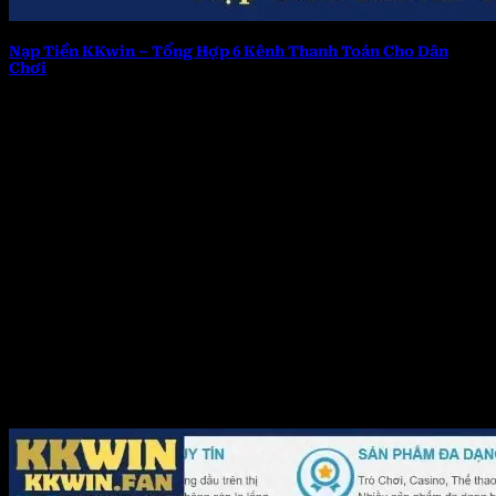
Nạp Tiền KKwin – Tổng Hợp 6 Kênh Thanh Toán Cho Dân
Chơi
Việc nạp tiền KKwin là bước quan trọng giúp anh em
tham gia trải nghiệm [...]