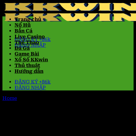
Trang chủ
Nổ Hũ
Bắn Cá
Live Casino
ĐĂNG KÝ +86k
Thể Thao
ĐĂNG NHẬP
Đá Gà
Game Bài
Xổ Số KKwin
Thủ thuật
Hướng dẫn
ĐĂNG KÝ +86k
ĐĂNG NHẬP
Home
-
cách đọc kèo giữ sạch lưới
cách đọc kèo giữ sạch
lưới