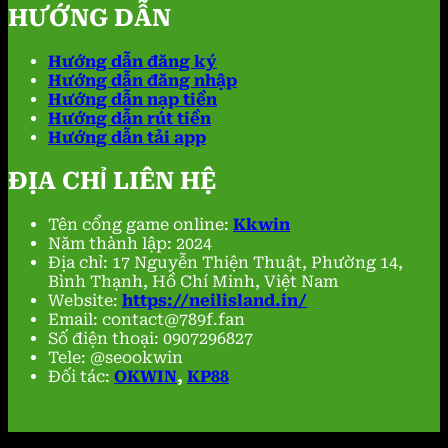
HƯỚNG DẪN
Hướng dẫn đăng ký
Hướng dẫn đăng nhập
Hướng dẫn nạp tiền
Hướng dẫn rút tiền
Hướng dẫn tải app
ĐỊA CHỈ LIÊN HỆ
Tên cổng game online:
Kkwin
Năm thành lập: 2024
Địa chỉ:
17 Nguyễn Thiện Thuật, Phường 14,
Bình Thạnh, Hồ Chí Minh, Việt Nam
Website:
https://neilisland.in/
Email:
contact@789f.fan
Số điện thoại:
0907296827
Tele: @seookwin
Đối tác:
OKWIN
,
KP88
Copyright 2026 ©
All Rights Reserved Top 1 kkwin