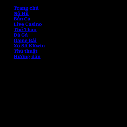
Trang chủ
Nổ Hũ
Bắn Cá
Live Casino
Thể Thao
Đá Gà
Game Bài
Xổ Số KKwin
Thủ thuật
Hướng dẫn