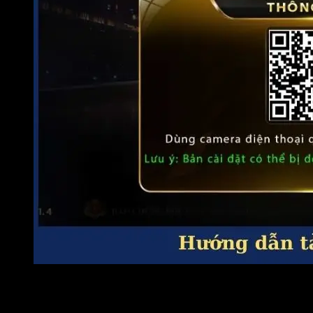
Hướng dẫn tải app KKwin
Hệ thống cung cấp hai phiên bản dành cho hệ điều h
tương ứng. Sau đó, nhấn liên kết để bắt đầu quá trìn