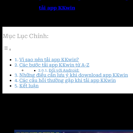
Ngày nay, việc
tải app KKwin
thật sự rất phổ biến củ
sẽ giúp nhận được thông báo mới nhất từ hệ thống. Ch
nhanh chóng, đầy tiện lợi. Trong bài viết sau đây,
KK
Mục Lục Chính:
Vì sao nên tải app KKwin?
Các bước tải app KKwin từ A-Z
Đối với Android:
Những điều cần lưu ý khi download app KKwin
Các câu hỏi thường gặp khi tải app KKwin
Kết luận
Vì sao nên tải app KKwin?
Việc
tải app KKwin
mang lại nhiều lợi ích cho người 
nhận ưu đãi ngay trên điện thoại của mình. Dưới đây là