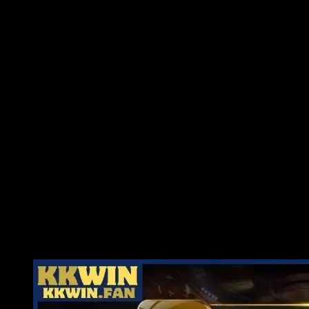
Vì sao nên tải app KKwin
Trải nghiệm mượt mà: Với ứng dụng, sẽ có trải
như khi chơi qua trình duyệt web.
Truy cập dễ dàng: Bạn có thể tham gia bất kỳ lúc
Cập nhật kịp thời: Các sự kiện, khuyến mãi, trò c
nào.
Lợi ích
Mô tả
Tiện lợi, nhanh chóng
Truy cập vào tài khoản, các 
Chất lượng giao diện
Giao diện thân thiện, dễ sử 
Cập nhật sự kiện liên tục
Nhận thông báo về các chươn
Các bước tải app KKwin từ A-Z
Việc tải, cài đặt app từ website chính thức của nhà cá
sẽ tìm thấy các liên kết để download ứng dụng cho 
chính thức để đảm bảo an toàn, bảo mật.