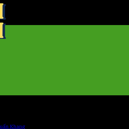
ỳ Đơn Giản Cho Người Mới
 Đơn Giản Cho Người Mới
uấn Khang