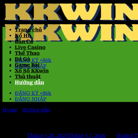
Trang chủ
Nổ Hũ
Bắn Cá
Live Casino
Thể Thao
Đá Gà
ĐĂNG KÝ +86k
Game Bài
ĐĂNG NHẬP
Xổ Số KKwin
Thủ thuật
Hướng dẫn
ĐĂNG KÝ +86k
ĐĂNG NHẬP
Home
-
Hướng dẫn
-
Hướng Dẫn Tải App KKwin Cực K
Hướng Dẫn Tải App KKwin Cực Kỳ
Đăng vào
Tháng 3 28, 2025
Tháng 5 7, 2026
bởi
Hoàng T