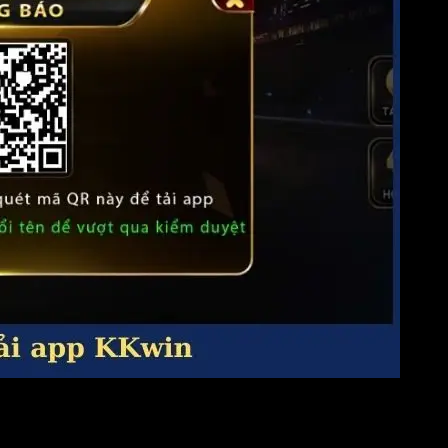
ành Android & iOS. Tùy thuộc thiết bị đang sử dụng, 
h download.