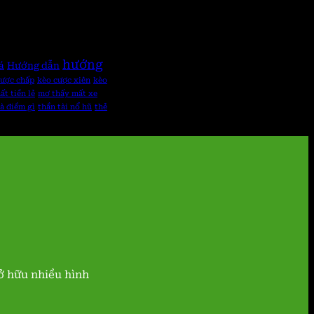
hướng
á
Hướng dẫn
cược chấp
kèo cược xiên
kèo
t tiền lẻ
mơ thấy mất xe
à điềm gì
thần tài nổ hũ
thẻ
sở hữu nhiều hình