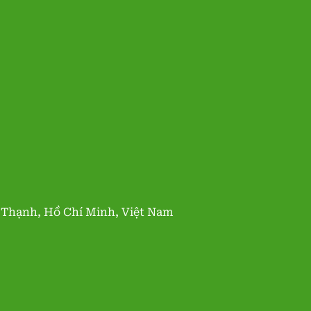
 Thạnh, Hồ Chí Minh, Việt Nam