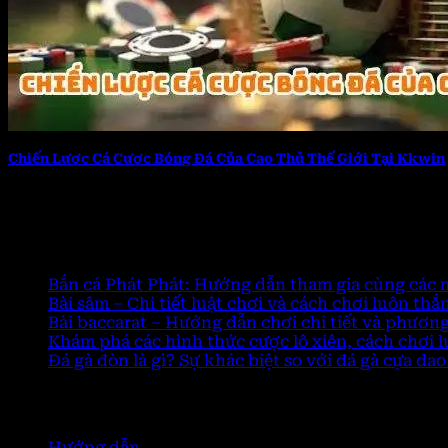
Chiến Lược Cá Cược Bóng Đá Của Cao Thủ Thế Giới Tại Kkwin
Chiến lược cá cược bóng đá trong những năm qua đã gi
Bài viết
Bắn cá Phát Phát: Hướng dẫn tham gia cùng các 
Bài sâm – Chi tiết luật chơi và cách chơi luôn thắ
Bài baccarat – Hướng dẫn chơi chi tiết và phươn
Khám phá các hình thức cược lô xiên, cách chơi 
Đá gà đòn là gì? Sự khác biệt so với đá gà cựa d
Danh mục
Hướng dẫn