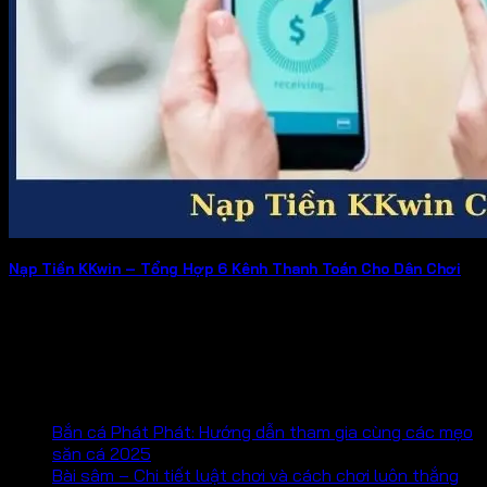
Nạp Tiền KKwin – Tổng Hợp 6 Kênh Thanh Toán Cho Dân Chơi
Việc nạp tiền KKwin là bước quan trọng giúp anh em tham
gia trải nghiệm [...]
Bài viết
Bắn cá Phát Phát: Hướng dẫn tham gia cùng các mẹo
săn cá 2025
Bài sâm – Chi tiết luật chơi và cách chơi luôn thắng