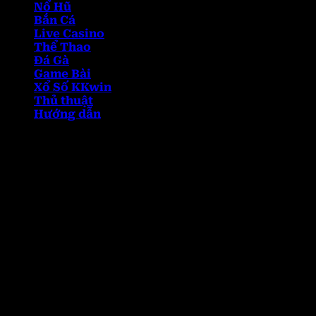
Nổ Hũ
Bắn Cá
Live Casino
Thể Thao
Đá Gà
Game Bài
Xổ Số KKwin
Thủ thuật
Hướng dẫn