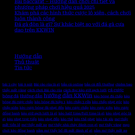
Bài baccarat – Hướng dẫn chơi chi tiết và
phương pháp chơi hiệu quả 2025
Khám phá các hình thức cược lô xiên, cách chơi
luôn thành công
Đá gà đòn là gì? Sự khác biệt so với đá gà cựa
dao trên KKWIN
Danh mục
Hướng dẫn
Thủ thuật
Tin tức
# Trending
bài 3 cây
bài 9 nút
Bài cào rùa là gì
bắn cá online
bắn cá đổi thưởng
chiêm bao
cá cược
thấy mất vàng
cách chơi Bài cào rùa
cách đọc kèo giữ sạch lưới
hướng dẫn KKWin
bóng đá
Hướng dẫn
kèo bóng đá chấp
kèo
bóng đá cược chấp
kèo bóng đá hiệp 1
kèo chấp 3 cửa
kèo chấp phạt góc
kèo
chấp xiên
kèo cược bóng đá phạt đền
kèo cược chấp
kèo cược xiên
kèo cược
đồng banh
kèo giữ sạch lưới là gì
kèo half time/full time là gì
kèo phạt góc là
gì
kèo phạt trực tiếp
kèo phạt đền
kèo thẻ
kèo thẻ phạt
kèo tài xỉu
mơ thấy
mất tiền lẻ
mơ thấy mất xe
mơ thấy nhà cháy đánh con gì
mơ thấy vàng
mẹo
chơi kèo đồng banh
nằm mơ thấy bố đã mất đánh số gì
nằm mơ thấy mất xe