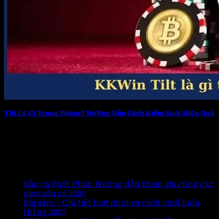
Tilt Là Gì Trong Poker? Hướng Dẫn Cách Kiểm Soát Hiệu Quả
Tilt là gì trong Poker? Đây là một thuật ngữ khá quen
thuộc đối với [...]
Bài viết
Bắn cá Phát Phát: Hướng dẫn tham gia cùng các
mẹo săn cá 2025
Bài sâm – Chi tiết luật chơi và cách chơi luôn
thắng 2025