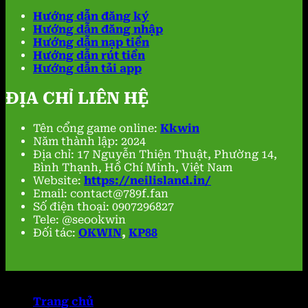
Hướng dẫn đăng ký
Hướng dẫn đăng nhập
Hướng dẫn nạp tiền
Hướng dẫn rút tiền
Hướng dẫn tải app
ĐỊA CHỈ LIÊN HỆ
Tên cổng game online:
Kkwin
Năm thành lập: 2024
Địa chỉ:
17 Nguyễn Thiện Thuật, Phường 14,
Bình Thạnh, Hồ Chí Minh, Việt Nam
Website:
https://neilisland.in/
Email:
contact@789f.fan
Số điện thoại:
0907296827
Tele: @seookwin
Đối tác:
OKWIN
,
KP88
Copyright 2026 ©
All Rights Reserved Top 1 kkwin
Trang chủ