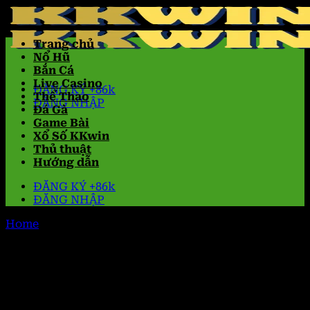
Trang chủ
Nổ Hũ
Bắn Cá
Live Casino
ĐĂNG KÝ +86k
Thể Thao
ĐĂNG NHẬP
Đá Gà
Game Bài
Xổ Số KKwin
Thủ thuật
Hướng dẫn
ĐĂNG KÝ +86k
ĐĂNG NHẬP
Home
-
xì dách là gì
xì dách là gì