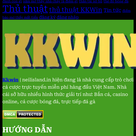
đánh con gì
nằm mơ thấy nhà cháy là điềm gì
thần tài nổ hũ
thẻ đỏ bóng đá
Thủ thuật
thủ thuật KKWin
Tin tức
điềm
đăng ký
đăng nhập
báo mơ thấy mất tiền
Kkwin
| neilisland.in hiện đang là nhà cung cấp trò chơi
cá cược trực tuyến miễn phí hàng đầu Việt Nam. Nhà
cái sở hữu nhiều hình thức giải trí như: Bắn cá, casino
online, cá cược bóng đá, trực tiếp đá gà
HƯỚNG DẪN