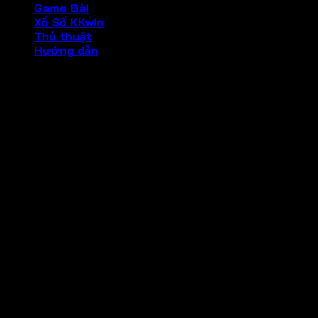
Game Bài
Xổ Số KKwin
Thủ thuật
Hướng dẫn