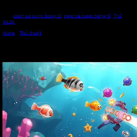
tin tức tại web.
Thẻ:
cách cá cược bóng rổ
,
mẹo cá cược bóng rổ
,
Thủ
thuật
Home
-
Thủ thuật
-
Mẹo Cá Cược Bóng Rổ – Đặt Nhỏ Thắng
Lớn Cùng Kkwin
BÀI CÙNG CHUYÊN MỤC