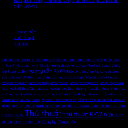
Đá gà đòn là gì? Sự khác biệt so với đá gà cựa dao
trên KKWIN
Danh mục
Hướng dẫn
Thủ thuật
Tin tức
# Trending
bài 3 cây
bài 9 nút
Bài cào rùa là gì
bắn cá online
bắn cá đổi thưởng
chiêm bao
cá cược bóng
thấy mất vàng
cách chơi Bài cào rùa
cách đọc kèo giữ sạch lưới
hướng dẫn KKWin
đá
Hướng dẫn
kèo bóng đá chấp
kèo bóng đá cược
chấp
kèo bóng đá hiệp 1
kèo chấp 3 cửa
kèo chấp phạt góc
kèo chấp xiên
kèo cược
bóng đá phạt đền
kèo cược chấp
kèo cược xiên
kèo cược đồng banh
kèo giữ sạch lưới
là gì
kèo half time/full time là gì
kèo phạt góc là gì
kèo phạt trực tiếp
kèo phạt đền
kèo
thẻ
kèo thẻ phạt
kèo tài xỉu
mơ thấy mất tiền lẻ
mơ thấy mất xe
mơ thấy nhà cháy
đánh con gì
mơ thấy vàng
mẹo chơi kèo đồng banh
nằm mơ thấy bố đã mất đánh số
gì
nằm mơ thấy mất xe đánh con gì
nằm mơ thấy nhà cháy là điềm gì
thần tài nổ hũ
Thủ thuật
thủ thuật KKWin
Tin tức
thẻ đỏ bóng đá
đăng ký
đăng nhập
điềm báo mơ thấy mất tiền