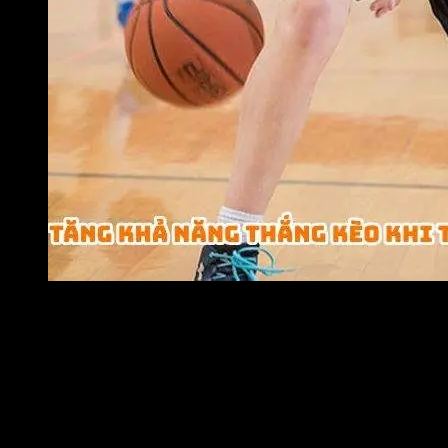
Tăng khả năng thắng kèo khi tham khảo mẹo cá cược b
Hạn chế những rủi ro thua lỗ ở mức tối thiểu
Áp dụng mẹo cá cược bóng rổ không chỉ giúp tăng khả năng
thắng mà còn giảm thiểu rủi ro. Biết lựa chọn thời điểm,
cách bỏ tiền phù hợp sẽ giúp bạn tránh được những khoản
thua lớn. Nếu một đội bóng đang gặp khủng hoảng về lực