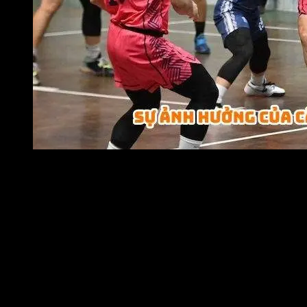
Sự ảnh hưởng của các kỹ thuật cá cược
Một số mẹo cược bóng rổ thắng
nhanh như chuyên gia
Để việc sử dụng mẹo cá cược bóng rổ của mọi người được
diễn ra một cách suôn sẻ, hiệu quả nhất. Bên dưới đây là
toàn bộ những kỹ thuật được nhiều chuyên gia áp dụng,
cũng như đánh giá cao từ hội viên.