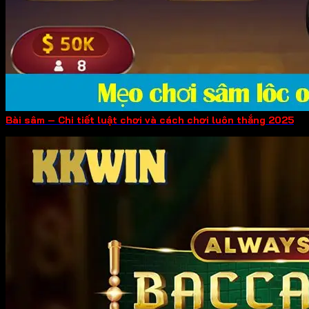
Bài sâm – Chi tiết luật chơi và cách chơi luôn thắng 2025