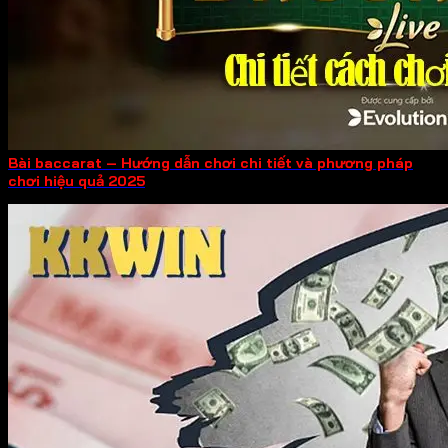
Bài baccarat – Hướng dẫn chơi chi tiết và phương pháp
chơi hiệu quả 2025