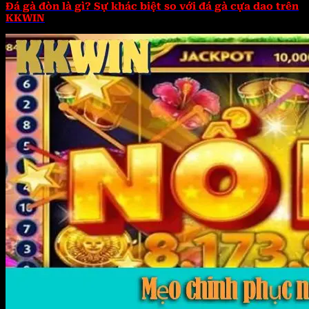
Đá gà đòn là gì? Sự khác biệt so với đá gà cựa dao trên
KKWIN