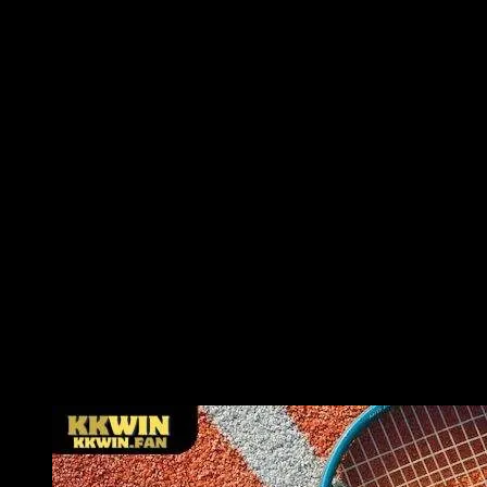
Thương hiệu mang đến nhiều tư liệu, thống kê liên
quan đến các trận đấu, cầu thủ và giải đấu. Những bí
quyết được đưa ra thường dựa trên những phân tích
chi tiết về phong độ, điều kiện thời tiết, hay thậm chí
là thói quen thi đấu trên mặt sân khác nhau (cỏ, đất
nện, hoặc cứng). Điều này giúp khách hàng có cái
nhìn tổng quát và chính xác hơn trước khi đặt cược.
Có tỷ lệ cược vô cùng cạnh tranh trên thị
trường
Nhà cái thường xuyên cập nhật tỷ lệ, đảm bảo rằng
chúng luôn ở mức cạnh tranh nhất trên thị trường.
Việc sở hữu mức cược tốt giúp hội viên có khả năng
nhận lợi nhuận cao hơn khi thắng. Bên cạnh đó, sân
chơi cũng thường xuyên có các chiến dịch uuw đãi,
thưởng cho người mới và cũ, tạo thêm cơ hội cho
khách hàng tối đa hóa lợi nhuận.