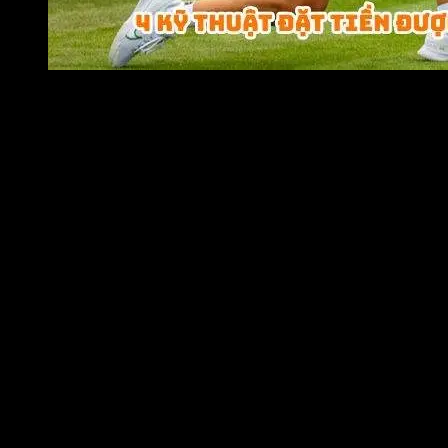
Kỹ thuật soi kèo tennis được chuyên gia chia sẻ 
Một số chú ý quan trọng khi áp
dụng mẹo cá cược tennis
Nhằm giúp mọi người áp dụng mẹo cá cược tennis
một cách suôn sẻ nhất tại nhà cái. Dưới đây chính là
những lưu ý quan trọng mà hội viên nên nắm rõ.
Chỉ nên xem cá cược là giải trí: Bạn không nên
quá phụ thuộc vào việc cờ bạc. Nên cân đối giữa
giải trí và công việc hằng ngày.
Tham khảo thêm ý kiến của người đi trước: Điều
này rất quan trọng, bởi không phải kiến thức
nào cũng phù hợp với mọi người, nên có chọn
lọc kỹ lưỡng.
Học cách thống kê, phân tích: Dù bạn có một
nguồn tin tức hay, sắc bén nhưng khả năng
phân tích không có thì chúng cũng không giúp