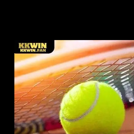
được gì. Vì thế nên rèn luyện thêm các kỹ năng
cần thiết.
Tham gia vào các cộng đồng: Nơi đây thường
xuyên có các cao thủ hàng đầu đưa ra lời
khuyên, nhận xét. Bạn nên hoà nhập để có thêm
nhiều kiến thức.