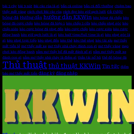
bài 3 cây
bài 9 nút
Bài cào rùa là gì
bắn cá online
bắn cá đổi thưởng
chiêm bao
cá cược
thấy mất vàng
cách chơi Bài cào rùa
cách đọc kèo giữ sạch lưới
hướng dẫn KKWin
bóng đá
Hướng dẫn
kèo bóng đá chấp
kèo
bóng đá cược chấp
kèo bóng đá hiệp 1
kèo chấp 3 cửa
kèo chấp phạt góc
kèo
chấp xiên
kèo cược bóng đá phạt đền
kèo cược chấp
kèo cược xiên
kèo cược
đồng banh
kèo giữ sạch lưới là gì
kèo half time/full time là gì
kèo phạt góc là
gì
kèo phạt trực tiếp
kèo phạt đền
kèo thẻ
kèo thẻ phạt
kèo tài xỉu
mơ thấy
mất tiền lẻ
mơ thấy mất xe
mơ thấy nhà cháy đánh con gì
mơ thấy vàng
mẹo
chơi kèo đồng banh
nằm mơ thấy bố đã mất đánh số gì
nằm mơ thấy mất xe
đánh con gì
nằm mơ thấy nhà cháy là điềm gì
thần tài nổ hũ
thẻ đỏ bóng đá
Thủ thuật
thủ thuật KKWin
Tin tức
điềm
đăng ký
đăng nhập
báo mơ thấy mất tiền