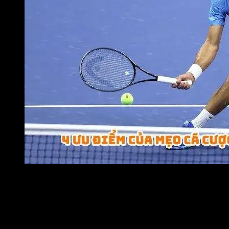
Ưu điểm của mẹo cá cược tennis tại thương hiệu
Hướng dẫn bí quyết cá cược
tennis cực hay của chuyên gia