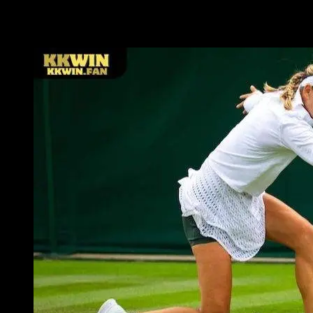
sự biến động khó lường. Chỉ cần 1 chút sơ sót cũng
có thể dẫn đến nhiều hệ luỵ, thậm chí là kết quả của
trận đấu.