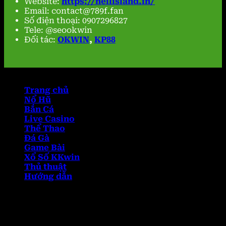
Website:
https://neilisland.in/
Email:
contact@789f.fan
Số điện thoại:
0907296827
Tele: @seookwin
Đối tác:
OKWIN
,
KP88
Copyright 2026 ©
All Rights Reserved Top 1 kkwin
Trang chủ
Nổ Hũ
Bắn Cá
Live Casino
Thể Thao
Đá Gà
Game Bài
Xổ Số KKwin
Thủ thuật
Hướng dẫn