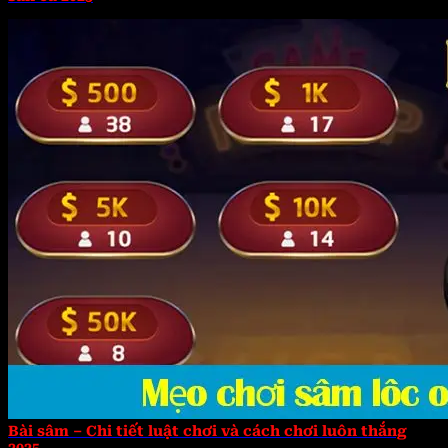
Bài sâm – Chi tiết luật chơi và cách chơi luôn thắng