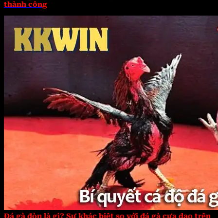
thành công
Đá gà đòn là gì? Sự khác biệt so với đá gà cựa dao trên