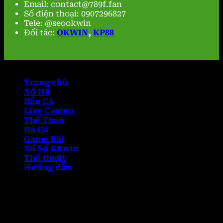
Email:
contact@789f.fan
Số điện thoại:
0907296827
Tele: @seookwin
Đối tác:
OKWIN
,
KP88
Copyright 2026 ©
All Rights Reserved Top 1 kkwin
Trang chủ
Nổ Hũ
Bắn Cá
Live Casino
Thể Thao
Đá Gà
Game Bài
Xổ Số KKwin
Thủ thuật
Hướng dẫn