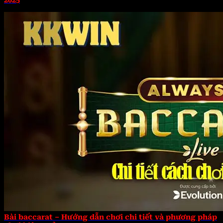
2025
Bài baccarat – Hướng dẫn chơi chi tiết và phương pháp