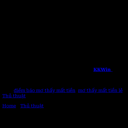
Lưu ý rằng những con số này chỉ là gợi ý. Việc lựa
chọn số cuối cùng vẫn phụ thuộc vào cảm nhận, trực
giác của mỗi người.
Kết luận
Nằm mơ thấy mất tiền
mang nhiều ý nghĩa đa chiều,
từ phản ánh tâm lý lo lắng đến những điềm báo về tài
lộc hoặc sự cảnh giác. Dù có những con lô may mắn
được liên kết, nhưng điều quan trọng hơn là lắng
nghe thông điệp sâu sắc từ tiềm thức. Hãy coi đây là
cơ hội để nhìn nhận lại bản thân từ
KKWin
nhằm
quản lý tài chính hiệu quả hơn, nâng cao tinh thần
cảnh giác.
Thẻ:
điềm báo mơ thấy mất tiền
,
mơ thấy mất tiền lẻ
,
Thủ thuật
Home
-
Thủ thuật
-
Nằm Mơ Thấy Mất Tiền – Giải Mã
Con Số Tài Lộc Ẩn Chứa
BÀI CÙNG CHUYÊN MỤC