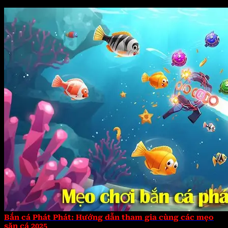
Bắn cá Phát Phát: Hướng dẫn tham gia cùng các mẹo
săn cá 2025