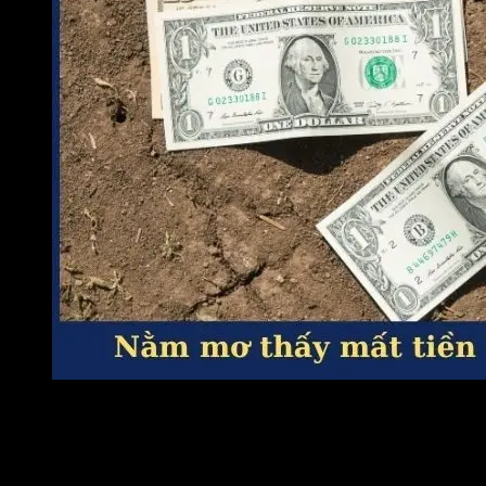
Nằm mơ thấy mất tiền là điềm mộng thế nào?
Một trong những lý do phổ biến nhất khiến chúng ta
mơ thấy mất tiền là do những lo lắng về tình hình tài
chính hiện tại. Nếu đang gặp khó khăn về tiền bạc,